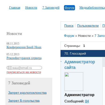
Главная
Новости
7 Заповедей
Форум
Медиабиблиотека
Поиск
Пользователи
П
Новости
Форум
»
Новости
»
7 Зап
08.11.2015
Страницы:
1
Конференция Бней Ноах
70. Глоссарий
05.12.2013
Реконфигурация сервера
Администратор
сайта
7 Заповедей
Запрет идолопоклонства
Администратор
Запрет Б-гохульства
Сообщений:
84