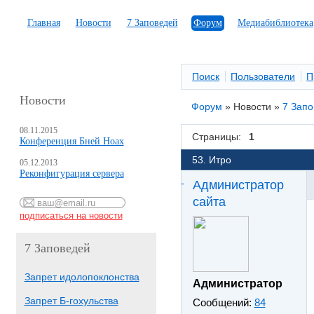
Главная
Новости
7 Заповедей
Форум
Медиабиблиотека
Поиск
Пользователи
П
Новости
Форум
»
Новости
»
7 Зап
08.11.2015
Страницы:
1
Конференция Бней Ноах
53. Итро
05.12.2013
Реконфигурация сервера
Администратор
сайта
7 Заповедей
Запрет идолопоклонства
Администратор
Запрет Б-гохульства
Сообщений:
84