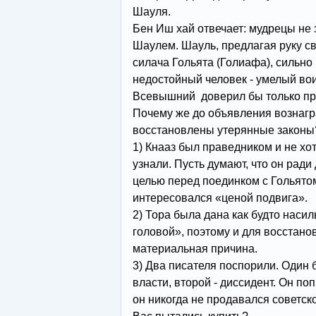
Шауля.
Бен Иш хай отвечает: мудрецы не
Шаулем. Шауль, предлагая руку св
силача Гольята (Голиафа), сильно
недостойный человек - умелый вои
Всевышний доверил бы только пр
Почему же до объявления вознаг
восстановлены утерянные законы?
1) Кнааз был праведником и не хо
узнали. Пусть думают, что он ради
целью перед поединком с Гольятом
интересовался «ценой подвига».
2) Тора была дана как будто насил
головой», поэтому и для восстано
материальная причина.
3) Два писателя поспорили. Один
власти, второй - диссидент. Он по
он никогда не продавался советско