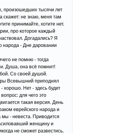
х, произошедших тысячи лет
а скажет: не знаю, меня там
отите принимайте, хотите нет.
рии, про которое каждый
участвовал. Догадались? Я
о народа - Дне даровании
ичего не помню - тогда
и. Душа, она всё помнит!
бой. Со своей душой.
Торы Всевышний приподнял
- хорошо. Нет - здесь будет
вопрос: для чего это
игается такая версия. День
раком еврейского народа и
 мы - невеста. Приводится
насиловавший женщину и
икогда не сможет развестись.