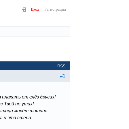
Вход
Регистрация
|
RSS
#1
 плакать от слёз других!
с Твой не утих!
к птица живёт тишина.
а и эта стена.