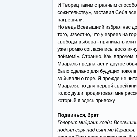
И Творец таким странным способо
сожительству», заставил Себя все
нагрешили.
Но ведь Всевышний избрал нас до
того, известно, что у евреев на го
свободы выбора - принимать или н
уже громко согласились, воскликн
поймём!». Странно. Как, впрочем, 
Маараль предлагает и другое объя
было сделано для будущих поколен
забывали о горе. Я прежде не чит
Маараля, но для первой своей кни
голос души продиктовал мне расск
который я здесь привожу.
Подвинься, брат
Говорит мидраш: когда Всевышни
поднял гору над сынами Израиля.