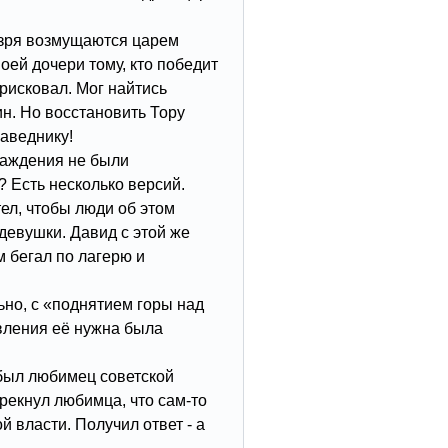
 зря возмущаются царем
оей дочери тому, кто победит
 рисковал. Мог найтись
н. Но восстановить Тору
аведнику!
раждения не были
 Есть несколько версий.
тел, чтобы люди об этом
 девушки. Давид с этой же
 бегал по лагерю и
ьно, с «поднятием горы над
вления её нужна была
 был любимец советской
прекнул любимца, что сам-то
й власти. Получил ответ - а