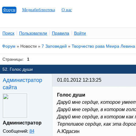
Форум
Медиабиблиотека
О нас
Поиск
Пользователи
Правила
Войти
Форум
»
Новости
»
7 Заповедей
»
Творчество рава Меира Левина
Страницы:
1
52. Голос души
Администратор
01.01.2012 12:13:25
сайта
Голос души
Даруй мне сердце, которое умеет
Даруй мне сердце, в котором голо
Даруй мне сердце, в котором ка
Администратор
Терпеливое сердце, как эта дорог
Сообщений:
84
А.Юдасин