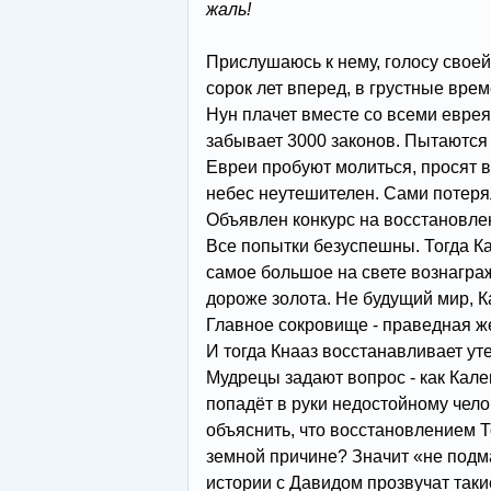
жаль!
Прислушаюсь к нему, голосу своей
сорок лет вперед, в грустные вре
Нун плачет вместе со всеми евре
забывает 3000 законов. Пытаются 
Евреи пробуют молиться, просят в
небес неутешителен. Сами потеря
Объявлен конкурс на восстановле
Все попытки безуспешны. Тогда К
самое большое на свете вознаграж
дороже золота. Не будущий мир, К
Главное сокровище - праведная же
И тогда Кнааз восстанавливает ут
Мудрецы задают вопрос - как Калев
попадёт в руки недостойному чело
объяснить, что восстановлением 
земной причине? Значит «не подм
истории с Давидом прозвучат таки