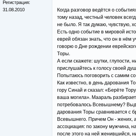
Регистрация:
31.08.2010
Когда разговор ведётся о события
тому назад, честный человек всегд
не было. Я так думаю, чувствую, х
Есть одно событие в мировой исто
еврей обязан знать, что он в нём 
говорю о Дне рождении еврейског
Торы.
А если скажете: шутки, глупости, н
прислушайтесь к голосу своей душ
Попытаюсь поговорить с самим со
Как известно, в день дарования 
гору Синай и сказал: «Берёте Тору 
ваша могила». Маараль разбирает 
потребовалось Всевышнему? Выдв
дарования Торы сравнивается с б
Всевышнего. Причем Он - жених, а
ассоциация: по закону мужчина, 
после этого на ней женившийся, н