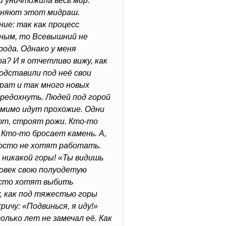
и уничтожила весь мир.
сняют этот мидраш.
ие: так как процесс
ным, то Всевышний не
ода. Однако у меня
ра? И я отчетливо вижу, как
одставили под неё свои
брат и так много новых
ередохнуть. Людей под горой
мимо идут прохожие. Одни
ют, строят рожи. Кто-то
 Кто-то бросает камень. А,
росто не хотят работать.
 никакой горы! «Ты видишь
ловек свою полуодетую
росто хотят выбить
, как под тяжестью горы
ричу: «Подвинься, я иду!»
олько лет не замечал её. Как