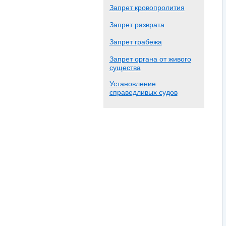
Запрет кровопролития
Запрет разврата
Запрет грабежа
Запрет органа от живого
существа
Установление
справедливых судов