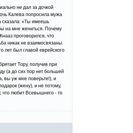
иально не дал за дочкой
очь Калева попросила мужа
а сказала: «Ты имеешь
обы на мне жениться. Почему
Кнааз проговорился, что
ьба никак не взаимосвязаны.
о лет был главой еврейского
бретает Тору, получив при
у (а до сих пор нет большей
 вы уж мне поверьте!), и
подарок (жену), и не потому,
у, что любит Всевышнего - то