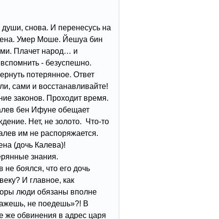
 души, снова. И перенесусь на
мена. Умер Моше. Йешуа бин
ями. Плачет народ… и
вспомнить - безуспешно.
ернуть потерянное. Ответ
ли, сами и восстанавливайте!
ние законов. Проходит время.
алев бен Ифуне обещает
дение. Нет, не золото. Что-то
алев им не распоряжается.
на (дочь Калева)!
ерянные знания.
 не боялся, что его дочь
веку? И главное, как
Торы люди обязаны вполне
ажешь, не поедешь»?! В
е же обвинения в адрес царя