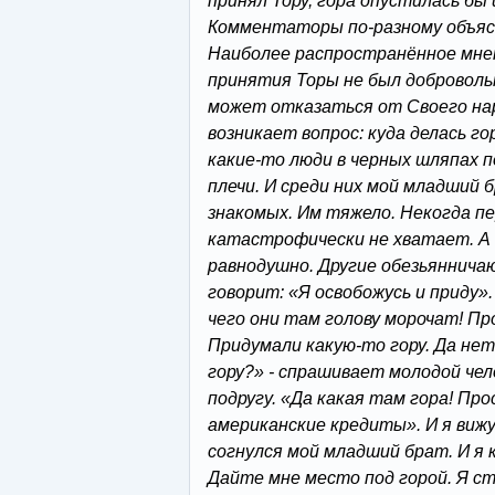
принял Тору, гора опустилась бы 
Комментаторы по-разному объя
Наиболее распространённое мнен
принятия Торы не был доброволь
может отказаться от Своего нар
возникает вопрос: куда делась го
какие-то люди в черных шляпах п
плечи. И среди них мой младший 
знакомых. Им тяжело. Некогда п
катастрофически не хватает. А 
равнодушно. Другие обезьяннича
говорит: «Я освобожусь и приду».
чего они там голову морочат! П
Придумали какую-то гору. Да нет
гору?» - спрашивает молодой че
подругу. «Да какая там гора! П
американские кредиты». И я вижу
согнулся мой младший брат. И я к
Дайте мне место под горой. Я ст