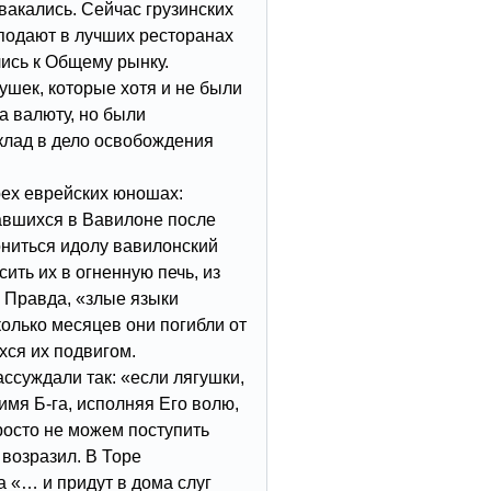
вакались. Сейчас грузинских
подают в лучших ресторанах
ись к Общему рынку.
ушек, которые хотя и не были
за валюту, но были
клад в дело освобождения
рех еврейских юношах:
авшихся в Вавилоне после
ониться идолу вавилонский
ить их в огненную печь, из
 Правда, «злые языки
колько месяцев они погибли от
хся их подвигом.
ссуждали так: «если лягушки,
мя Б-га, исполняя Его волю,
росто не можем поступить
 возразил. В Торе
 «… и придут в дома слуг