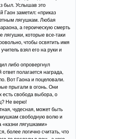
каз был. Услышав это
й Гаон заметил: «приказ
ретным лягушкам. Любая
араона, а героическую смерть
те лягушки, которые все-таки
бровольно, чтобы освятить имя
учитель взял его на руки и
рдил либо опровергнул
 ответ полагается награда,
ло. Вот Гаона и поцеловали.
рые прыгали в огонь. Они
 есть свобода выбора, o
ц? Не верю!
ная, чудесная, может быть
акушкам свободную волю и
а «казни лягушками»
я, более логично считать, что