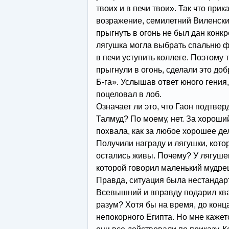
твоих и в печи твои». Так что при
возражение, семилетний Виленски
прыгнуть в огонь не был дан конк
лягушка могла выбрать спальню ф
в печи уступить коллеге. Поэтому 
прыгнули в огонь, сделали это до
Б-га». Услышав ответ юного гения, 
поцеловал в лоб.
Означает ли это, что Гаон подтве
Талмуд? По моему, нет. За хороший
похвала, как за любое хорошее де
Получили награду и лягушки, кото
остались живы. Почему? У лягушек
которой говорил маленький мудре
Правда, ситуация была нестандарт
Всевышний и вправду подарил кв
разум? Хотя бы на время, до конц
непокорного Египта. Но мне кажетс