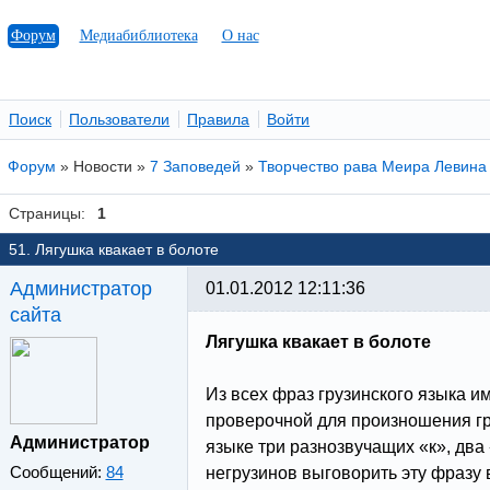
Форум
Медиабиблиотека
О нас
Поиск
Пользователи
Правила
Войти
Форум
»
Новости
»
7 Заповедей
»
Творчество рава Меира Левина
Страницы:
1
51. Лягушка квакает в болоте
Администратор
01.01.2012 12:11:36
сайта
Лягушка квакает в болоте
Из всех фраз грузинского языка и
проверочной для произношения гру
Администратор
языке три разнозвучащих «к», два
Сообщений:
84
негрузинов выговорить эту фразу