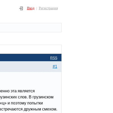
Вход
Регистрация
|
RSS
#1
менно эта является
зинских слов. В грузинском
 «ц» и поэтому попытки
 встречаются дружным смехом.