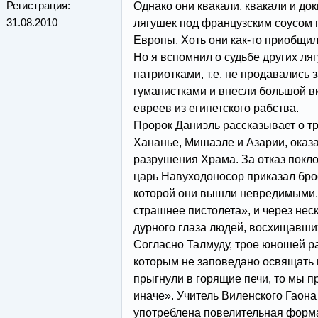
Регистрация:
Однако они квакали, квакали и док
31.08.2010
лягушек под французским соусом 
Европы. Хоть они как-то приобщил
Но я вспомнил о судьбе других ляг
патриотками, т.е. не продавались 
гуманистками и внесли большой в
евреев из египетского рабства.
Пророк Даниэль рассказывает о т
Хананье, Мишаэле и Азарии, оказ
разрушения Храма. За отказ покл
царь Навуходоносор приказал брос
которой они вышли невредимыми.
страшнее пистолета», и через нес
дурного глаза людей, восхищавши
Согласно Талмуду, трое юношей ра
которым не заповедано освящать и
прыгнули в горящие печи, то мы п
иначе». Учитель Виленского Гаона
употреблена повелительная форма