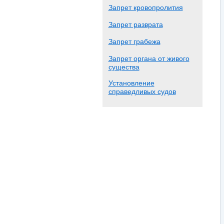
Запрет кровопролития
Запрет разврата
Запрет грабежа
Запрет органа от живого
существа
Установление
справедливых судов