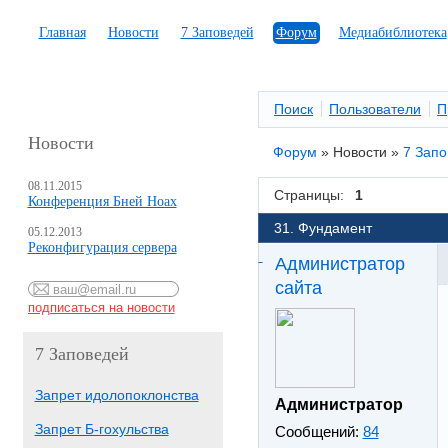
Главная
Новости
7 Заповедей
Форум
Медиабиблиотека
Поиск
Пользователи
П
Новости
Форум
»
Новости
»
7 Зап
08.11.2015
Страницы:
1
Конференция Бней Ноах
31. Фундамент
05.12.2013
Реконфигурация сервера
Администратор
сайта
7 Заповедей
Запрет идолопоклонства
Администратор
Запрет Б-гохульства
Сообщений:
84