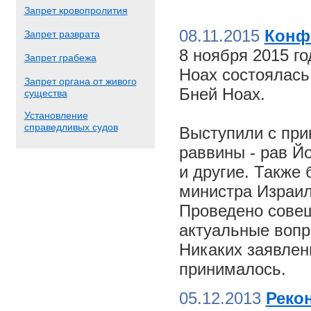
Запрет кровопролития
08.11.2015
Конф
Запрет разврата
8 ноября 2015 г
Запрет грабежа
Ноах состоялас
Запрет органа от живого
Бней Ноах.
существа
Установление
справедливых судов
Выступили с пр
раввины - рав Й
и другие. Также
министра Израил
Проведено совещ
актуальные вопр
Никаких заявлен
принималось.
05.12.2013
Реко