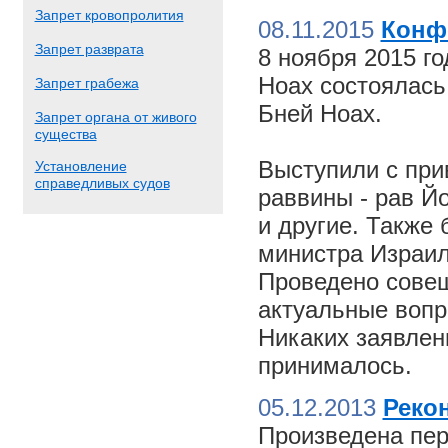
Запрет кровопролития
08.11.2015
Конф
Запрет разврата
8 ноября 2015 г
Ноах состоялас
Запрет грабежа
Бней Ноах.
Запрет органа от живого
существа
Выступили с пр
Установление
справедливых судов
раввины - рав Й
и другие. Также
министра Израил
Проведено совещ
актуальные вопр
Никаких заявлен
принималось.
05.12.2013
Реко
Произведена пер