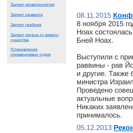
Запрет кровопролития
08.11.2015
Конф
Запрет разврата
8 ноября 2015 г
Запрет грабежа
Ноах состоялас
Запрет органа от живого
Бней Ноах.
существа
Установление
справедливых судов
Выступили с пр
раввины - рав Й
и другие. Также
министра Израил
Проведено совещ
актуальные вопр
Никаких заявлен
принималось.
05.12.2013
Реко