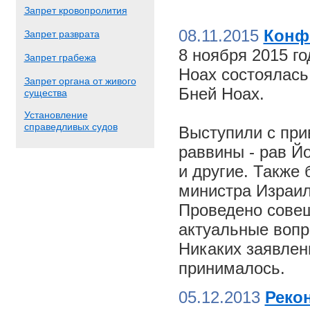
Запрет кровопролития
08.11.2015
Конф
Запрет разврата
8 ноября 2015 г
Запрет грабежа
Ноах состоялас
Запрет органа от живого
Бней Ноах.
существа
Установление
справедливых судов
Выступили с пр
раввины - рав Й
и другие. Также
министра Израил
Проведено совещ
актуальные вопр
Никаких заявлен
принималось.
05.12.2013
Реко