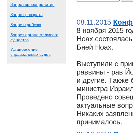
Запрет кровопролития
Запрет разврата
08.11.2015
Конф
Запрет грабежа
8 ноября 2015 г
Запрет органа от живого
Ноах состоялас
существа
Бней Ноах.
Установление
справедливых судов
Выступили с пр
раввины - рав Й
и другие. Также
министра Израил
Проведено совещ
актуальные вопр
Никаких заявлен
принималось.