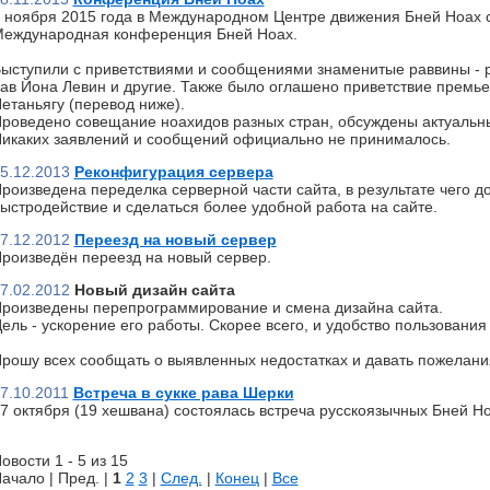
 ноября 2015 года в Международном Центре движения Бней Ноах 
еждународная конференция Бней Ноах.
ыступили с приветствиями и сообщениями знаменитые раввины - р
ав Йона Левин и другие. Также было оглашено приветствие премь
етаньягу (перевод ниже).
роведено совещание ноахидов разных стран, обсуждены актуальн
икаких заявлений и сообщений официально не принималось.
5.12.2013
Реконфигурация сервера
роизведена переделка серверной части сайта, в результате чего д
ыстродействие и сделаться более удобной работа на сайте.
7.12.2012
Переезд на новый сервер
роизведён переезд на новый сервер.
7.02.2012
Новый дизайн сайта
роизведены перепрограммирование и смена дизайна сайта.
ель - ускорение его работы. Скорее всего, и удобство пользования 
рошу всех сообщать о выявленных недостатках и давать пожелани
7.10.2011
Встреча в сукке рава Шерки
7 октября (19 хешвана) состоялась встреча русскоязычных Бней Но
овости 1 - 5 из 15
ачало | Пред. |
1
2
3
|
След.
|
Конец
|
Все