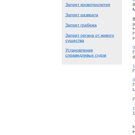
Запрет кровопролития
8
М
Запрет разврата
В
р
Запрет грабежа
Н
П
Запрет органа от живого
Н
существа
0
Установление
П
справедливых судов
б
1
П
0
П
Ц
П
1
1
Н
Н