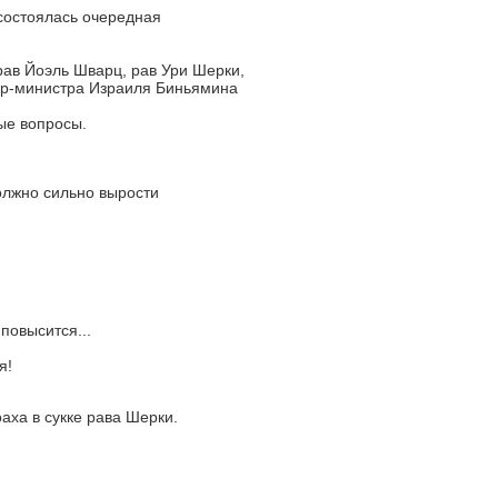
состоялась очередная
ав Йоэль Шварц, рав Ури Шерки,
ер-министра Израиля Биньямина
ые вопросы.
олжно сильно вырости
повысится...
я!
аха в сукке рава Шерки.