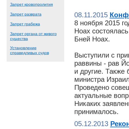
Запрет кровопролития
08.11.2015
Конф
Запрет разврата
8 ноября 2015 г
Запрет грабежа
Ноах состоялас
Запрет органа от живого
Бней Ноах.
существа
Установление
справедливых судов
Выступили с пр
раввины - рав Й
и другие. Также
министра Израил
Проведено совещ
актуальные вопр
Никаких заявлен
принималось.
05.12.2013
Реко