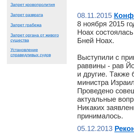
Запрет кровопролития
08.11.2015
Конф
Запрет разврата
8 ноября 2015 г
Запрет грабежа
Ноах состоялас
Запрет органа от живого
Бней Ноах.
существа
Установление
справедливых судов
Выступили с пр
раввины - рав Й
и другие. Также
министра Израил
Проведено совещ
актуальные вопр
Никаких заявлен
принималось.
05.12.2013
Реко