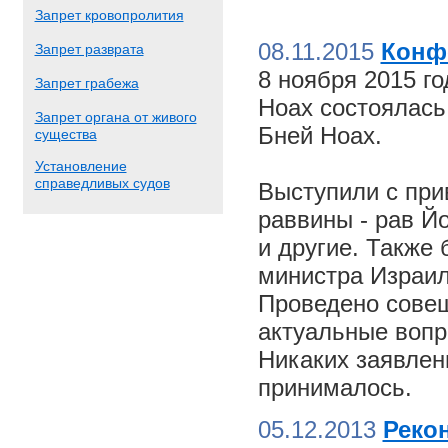
Запрет кровопролития
08.11.2015
Конф
Запрет разврата
8 ноября 2015 г
Запрет грабежа
Ноах состоялас
Запрет органа от живого
Бней Ноах.
существа
Установление
справедливых судов
Выступили с пр
раввины - рав Й
и другие. Также
министра Израил
Проведено совещ
актуальные вопр
Никаких заявлен
принималось.
05.12.2013
Реко