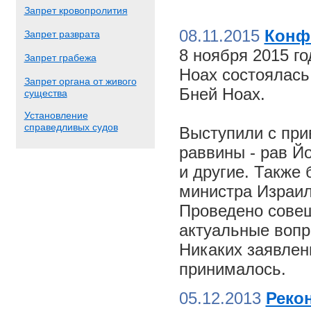
Запрет кровопролития
08.11.2015
Конф
Запрет разврата
8 ноября 2015 г
Запрет грабежа
Ноах состоялас
Запрет органа от живого
Бней Ноах.
существа
Установление
справедливых судов
Выступили с пр
раввины - рав Й
и другие. Также
министра Израил
Проведено совещ
актуальные вопр
Никаких заявлен
принималось.
05.12.2013
Реко