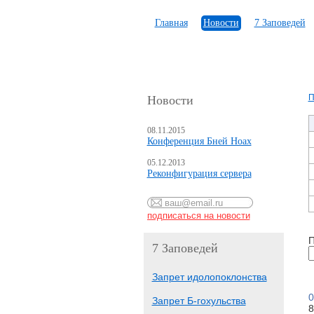
Главная
Новости
7 Заповедей
П
Новости
08.11.2015
Конференция Бней Ноах
05.12.2013
Реконфигурация сервера
П
7 Заповедей
Запрет идолопоклонства
0
Запрет Б-гохульства
8