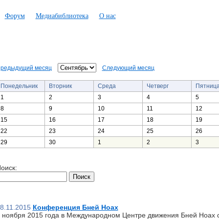
Форум
Медиабиблиотека
О нас
редыдущий месяц
Следующий месяц
Понедельник
Вторник
Среда
Четверг
Пятниц
1
2
3
4
5
8
9
10
11
12
15
16
17
18
19
22
23
24
25
26
29
30
1
2
3
оиск:
8.11.2015
Конференция Бней Ноах
 ноября 2015 года в Международном Центре движения Бней Ноах 