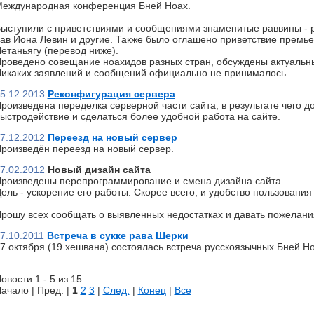
еждународная конференция Бней Ноах.
ыступили с приветствиями и сообщениями знаменитые раввины - р
ав Йона Левин и другие. Также было оглашено приветствие премь
етаньягу (перевод ниже).
роведено совещание ноахидов разных стран, обсуждены актуальн
икаких заявлений и сообщений официально не принималось.
5.12.2013
Реконфигурация сервера
роизведена переделка серверной части сайта, в результате чего д
ыстродействие и сделаться более удобной работа на сайте.
7.12.2012
Переезд на новый сервер
роизведён переезд на новый сервер.
7.02.2012
Новый дизайн сайта
роизведены перепрограммирование и смена дизайна сайта.
ель - ускорение его работы. Скорее всего, и удобство пользования 
рошу всех сообщать о выявленных недостатках и давать пожелани
7.10.2011
Встреча в сукке рава Шерки
7 октября (19 хешвана) состоялась встреча русскоязычных Бней Но
овости 1 - 5 из 15
ачало | Пред. |
1
2
3
|
След.
|
Конец
|
Все