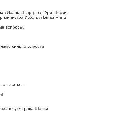
ав Йоэль Шварц, рав Ури Шерки,
ер-министра Израиля Биньямина
ые вопросы.
олжно сильно вырости
повысится...
я!
аха в сукке рава Шерки.