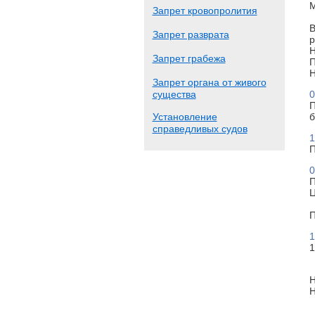
М
Запрет кровопролития
В
Запрет разврата
р
Н
Запрет грабежа
П
Н
Запрет органа от живого
существа
0
П
Установление
б
справедливых судов
1
П
0
П
Ц
П
1
1
Н
Н