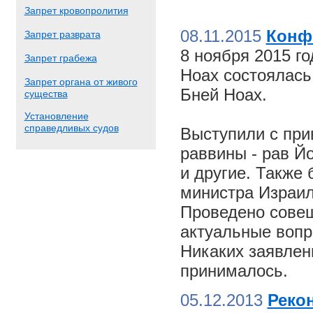
Запрет кровопролития
08.11.2015
Конф
Запрет разврата
8 ноября 2015 г
Запрет грабежа
Ноах состоялас
Запрет органа от живого
Бней Ноах.
существа
Установление
справедливых судов
Выступили с пр
раввины - рав Й
и другие. Также
министра Израил
Проведено совещ
актуальные вопр
Никаких заявлен
принималось.
05.12.2013
Реко