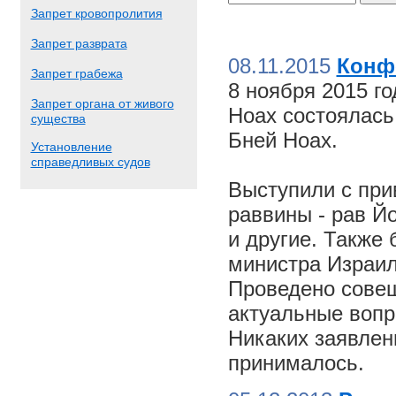
Запрет кровопролития
Запрет разврата
08.11.2015
Конф
Запрет грабежа
8 ноября 2015 г
Запрет органа от живого
Ноах состоялас
существа
Бней Ноах.
Установление
справедливых судов
Выступили с пр
раввины - рав Й
и другие. Также
министра Израил
Проведено совещ
актуальные вопр
Никаких заявлен
принималось.