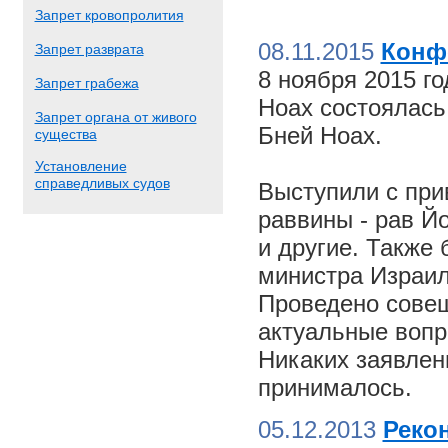
Запрет кровопролития
08.11.2015
Конф
Запрет разврата
8 ноября 2015 г
Запрет грабежа
Ноах состоялас
Запрет органа от живого
Бней Ноах.
существа
Установление
справедливых судов
Выступили с пр
раввины - рав Й
и другие. Также
министра Израил
Проведено совещ
актуальные вопр
Никаких заявлен
принималось.
05.12.2013
Реко