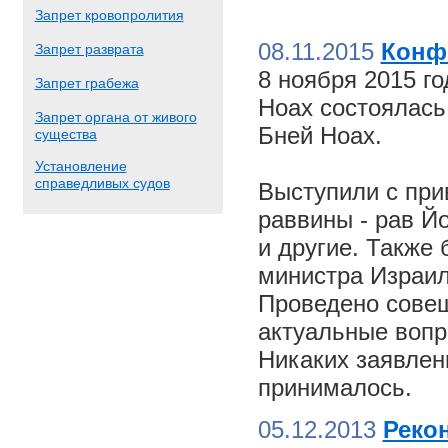
Запрет кровопролития
08.11.2015
Конф
Запрет разврата
8 ноября 2015 г
Запрет грабежа
Ноах состоялас
Запрет органа от живого
Бней Ноах.
существа
Установление
справедливых судов
Выступили с пр
раввины - рав Й
и другие. Также
министра Израил
Проведено совещ
актуальные вопр
Никаких заявлен
принималось.
05.12.2013
Реко