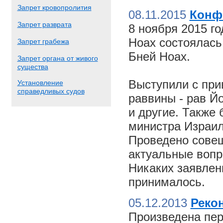
Запрет кровопролития
08.11.2015
Конф
Запрет разврата
8 ноября 2015 г
Ноах состоялас
Запрет грабежа
Бней Ноах.
Запрет органа от живого
существа
Выступили с пр
Установление
справедливых судов
раввины - рав Й
и другие. Также
министра Израил
Проведено совещ
актуальные вопр
Никаких заявлен
принималось.
05.12.2013
Реко
Произведена пер