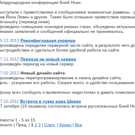
еждународная конференция Бней Ноах.
ыступили с приветствиями и сообщениями знаменитые раввины - р
ав Йона Левин и другие. Также было оглашено приветствие премь
етаньягу (перевод ниже).
роведено совещание ноахидов разных стран, обсуждены актуальн
икаких заявлений и сообщений официально не принималось.
5.12.2013
Реконфигурация сервера
роизведена переделка серверной части сайта, в результате чего д
ыстродействие и сделаться более удобной работа на сайте.
7.12.2012
Переезд на новый сервер
роизведён переезд на новый сервер.
7.02.2012
Новый дизайн сайта
роизведены перепрограммирование и смена дизайна сайта.
ель - ускорение его работы. Скорее всего, и удобство пользования 
рошу всех сообщать о выявленных недостатках и давать пожелани
7.10.2011
Встреча в сукке рава Шерки
7 октября (19 хешвана) состоялась встреча русскоязычных Бней Но
овости 1 - 5 из 15
ачало | Пред. |
1
2
3
|
След.
|
Конец
|
Все