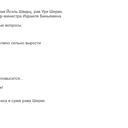
ав Йоэль Шварц, рав Ури Шерки,
ер-министра Израиля Биньямина
ые вопросы.
олжно сильно вырости
повысится...
я!
аха в сукке рава Шерки.