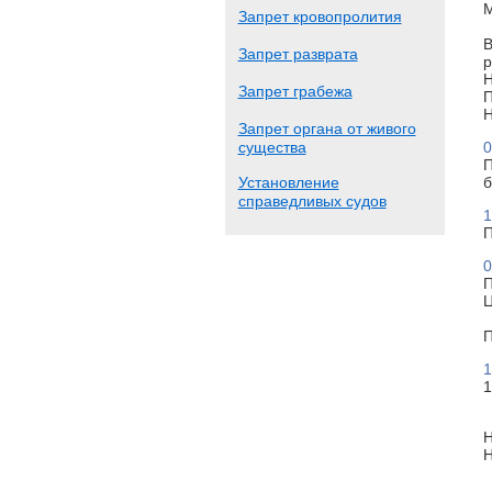
М
Запрет кровопролития
В
Запрет разврата
р
Н
Запрет грабежа
П
Н
Запрет органа от живого
существа
0
П
Установление
б
справедливых судов
1
П
0
П
Ц
П
1
1
Н
Н