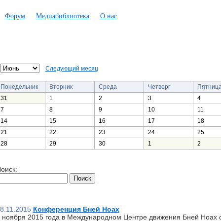
Форум
Медиабиблиотека
О нас
Следующий месяц
Понедельник
Вторник
Среда
Четверг
Пятниц
31
1
2
3
4
7
8
9
10
11
14
15
16
17
18
21
22
23
24
25
28
29
30
1
2
оиск:
8.11.2015
Конференция Бней Ноах
 ноября 2015 года в Международном Центре движения Бней Ноах 