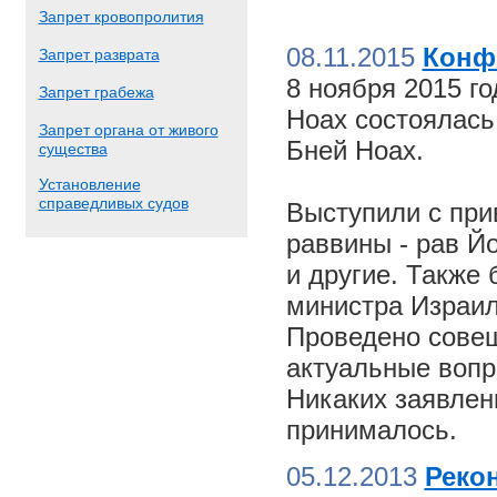
Запрет кровопролития
08.11.2015
Конф
Запрет разврата
8 ноября 2015 г
Запрет грабежа
Ноах состоялас
Запрет органа от живого
Бней Ноах.
существа
Установление
справедливых судов
Выступили с пр
раввины - рав Й
и другие. Также
министра Израил
Проведено совещ
актуальные вопр
Никаких заявлен
принималось.
05.12.2013
Реко