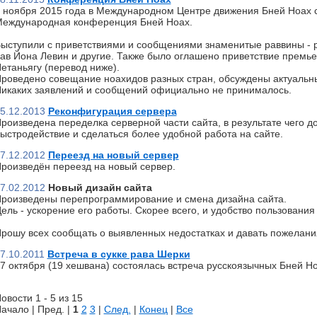
 ноября 2015 года в Международном Центре движения Бней Ноах 
еждународная конференция Бней Ноах.
ыступили с приветствиями и сообщениями знаменитые раввины - р
ав Йона Левин и другие. Также было оглашено приветствие премь
етаньягу (перевод ниже).
роведено совещание ноахидов разных стран, обсуждены актуальн
икаких заявлений и сообщений официально не принималось.
5.12.2013
Реконфигурация сервера
роизведена переделка серверной части сайта, в результате чего д
ыстродействие и сделаться более удобной работа на сайте.
7.12.2012
Переезд на новый сервер
роизведён переезд на новый сервер.
7.02.2012
Новый дизайн сайта
роизведены перепрограммирование и смена дизайна сайта.
ель - ускорение его работы. Скорее всего, и удобство пользования 
рошу всех сообщать о выявленных недостатках и давать пожелани
7.10.2011
Встреча в сукке рава Шерки
7 октября (19 хешвана) состоялась встреча русскоязычных Бней Но
овости 1 - 5 из 15
ачало | Пред. |
1
2
3
|
След.
|
Конец
|
Все