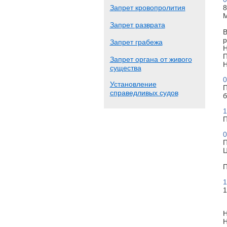
Запрет кровопролития
8
М
Запрет разврата
В
р
Запрет грабежа
Н
П
Запрет органа от живого
Н
существа
0
Установление
П
справедливых судов
б
1
П
0
П
Ц
П
1
1
Н
Н