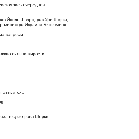
состоялась очередная
ав Йоэль Шварц, рав Ури Шерки,
ер-министра Израиля Биньямина
ые вопросы.
олжно сильно вырости
повысится...
я!
аха в сукке рава Шерки.