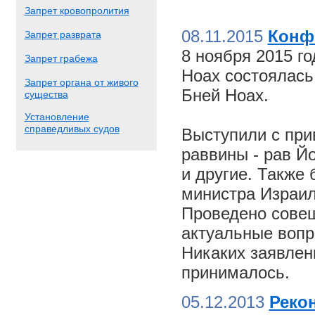
Запрет кровопролития
08.11.2015
Конф
Запрет разврата
8 ноября 2015 г
Запрет грабежа
Ноах состоялас
Запрет органа от живого
Бней Ноах.
существа
Установление
справедливых судов
Выступили с пр
раввины - рав Й
и другие. Также
министра Израил
Проведено совещ
актуальные вопр
Никаких заявлен
принималось.
05.12.2013
Реко