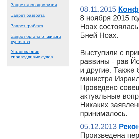
Запрет кровопролития
08.11.2015
Конф
Запрет разврата
8 ноября 2015 г
Ноах состоялас
Запрет грабежа
Бней Ноах.
Запрет органа от живого
существа
Выступили с пр
Установление
справедливых судов
раввины - рав Й
и другие. Также
министра Израил
Проведено совещ
актуальные вопр
Никаких заявлен
принималось.
05.12.2013
Реко
Произведена пер