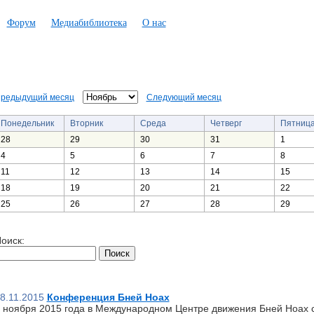
Форум
Медиабиблиотека
О нас
редыдущий месяц
Следующий месяц
Понедельник
Вторник
Среда
Четверг
Пятниц
28
29
30
31
1
4
5
6
7
8
11
12
13
14
15
18
19
20
21
22
25
26
27
28
29
оиск:
8.11.2015
Конференция Бней Ноах
 ноября 2015 года в Международном Центре движения Бней Ноах 