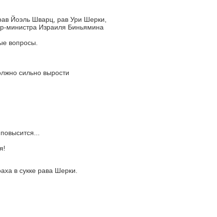
ав Йоэль Шварц, рав Ури Шерки,
ер-министра Израиля Биньямина
ые вопросы.
олжно сильно вырости
повысится...
я!
аха в сукке рава Шерки.