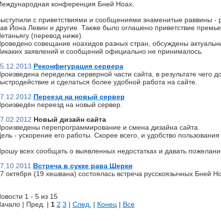
еждународная конференция Бней Ноах.
ыступили с приветствиями и сообщениями знаменитые раввины - р
ав Йона Левин и другие. Также было оглашено приветствие премь
етаньягу (перевод ниже).
роведено совещание ноахидов разных стран, обсуждены актуальн
икаких заявлений и сообщений официально не принималось.
5.12.2013
Реконфигурация сервера
роизведена переделка серверной части сайта, в результате чего д
ыстродействие и сделаться более удобной работа на сайте.
7.12.2012
Переезд на новый сервер
роизведён переезд на новый сервер.
7.02.2012
Новый дизайн сайта
роизведены перепрограммирование и смена дизайна сайта.
ель - ускорение его работы. Скорее всего, и удобство пользования 
рошу всех сообщать о выявленных недостатках и давать пожелани
7.10.2011
Встреча в сукке рава Шерки
7 октября (19 хешвана) состоялась встреча русскоязычных Бней Но
овости 1 - 5 из 15
ачало | Пред. |
1
2
3
|
След.
|
Конец
|
Все