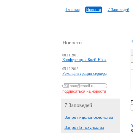
Главная
Новости
7 Заповедей
П
Новости
08.11.2015
Конференция Бней Ноах
05.12.2013
Реконфигурация сервера
П
7 Заповедей
Запрет идолопоклонства
0
Запрет Б-гохульства
8