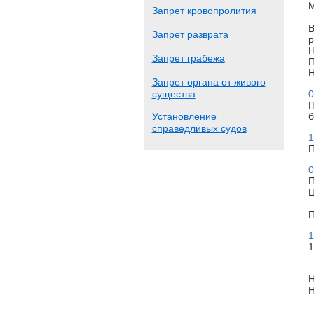
М
Запрет кровопролития
В
Запрет разврата
р
Н
Запрет грабежа
П
Н
Запрет органа от живого
существа
0
П
Установление
б
справедливых судов
1
П
0
П
Ц
П
1
1
Н
Н