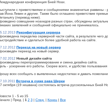
еждународная конференция Бней Ноах.
ыступили с приветствиями и сообщениями знаменитые раввины - р
ав Йона Левин и другие. Также было оглашено приветствие премь
етаньягу (перевод ниже).
роведено совещание ноахидов разных стран, обсуждены актуальн
икаких заявлений и сообщений официально не принималось.
5.12.2013
Реконфигурация сервера
роизведена переделка серверной части сайта, в результате чего д
ыстродействие и сделаться более удобной работа на сайте.
7.12.2012
Переезд на новый сервер
роизведён переезд на новый сервер.
7.02.2012
Новый дизайн сайта
роизведены перепрограммирование и смена дизайна сайта.
ель - ускорение его работы. Скорее всего, и удобство пользования 
рошу всех сообщать о выявленных недостатках и давать пожелани
7.10.2011
Встреча в сукке рава Шерки
7 октября (19 хешвана) состоялась встреча русскоязычных Бней Но
овости 1 - 5 из 15
ачало | Пред. |
1
2
3
|
След.
|
Конец
|
Все