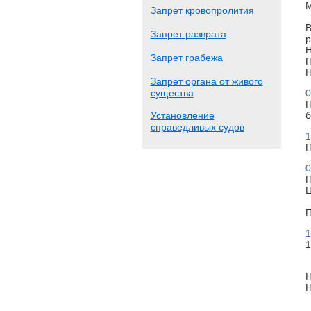
М
Запрет кровопролития
В
Запрет разврата
р
Н
Запрет грабежа
П
Н
Запрет органа от живого
существа
0
П
Установление
б
справедливых судов
1
П
0
П
Ц
П
1
1
Н
Н