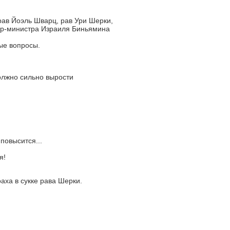
ав Йоэль Шварц, рав Ури Шерки,
ер-министра Израиля Биньямина
ые вопросы.
олжно сильно вырости
повысится...
я!
аха в сукке рава Шерки.