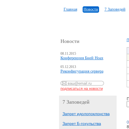
Главная
Новости
7 Заповедей
П
Новости
08.11.2015
Конференция Бней Ноах
05.12.2013
Реконфигурация сервера
П
7 Заповедей
Запрет идолопоклонства
0
Запрет Б-гохульства
8