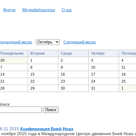
Форум
Медиабиблиотека
О нас
редыдущий месяц
Следующий месяц
Понедельник
Вторник
Среда
Четверг
Пятниц
30
1
2
3
4
7
8
9
10
11
14
15
16
17
18
21
22
23
24
25
28
29
30
31
1
оиск:
8.11.2015
Конференция Бней Ноах
 ноября 2015 года в Международном Центре движения Бней Ноах 