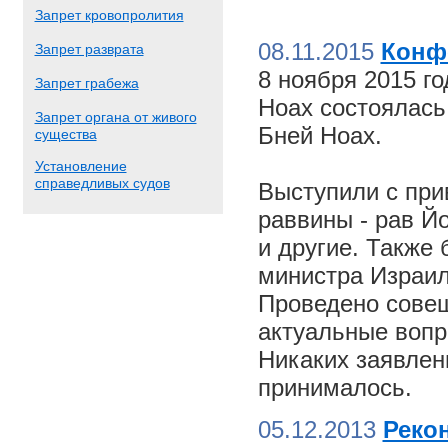
Запрет кровопролития
08.11.2015
Конф
Запрет разврата
8 ноября 2015 г
Запрет грабежа
Ноах состоялас
Запрет органа от живого
Бней Ноах.
существа
Установление
справедливых судов
Выступили с пр
раввины - рав Й
и другие. Также
министра Израил
Проведено совещ
актуальные вопр
Никаких заявлен
принималось.
05.12.2013
Реко