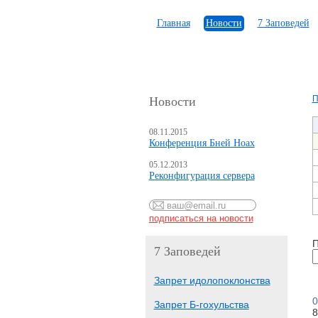
Главная
Новости
7 Заповедей
П
Новости
08.11.2015
Конференция Бней Ноах
05.12.2013
Реконфигурация сервера
П
7 Заповедей
Запрет идолопоклонства
0
Запрет Б-гохульства
8