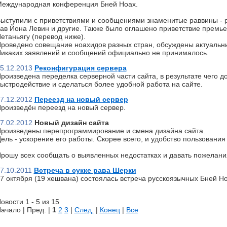
еждународная конференция Бней Ноах.
ыступили с приветствиями и сообщениями знаменитые раввины - р
ав Йона Левин и другие. Также было оглашено приветствие премь
етаньягу (перевод ниже).
роведено совещание ноахидов разных стран, обсуждены актуальн
икаких заявлений и сообщений официально не принималось.
5.12.2013
Реконфигурация сервера
роизведена переделка серверной части сайта, в результате чего д
ыстродействие и сделаться более удобной работа на сайте.
7.12.2012
Переезд на новый сервер
роизведён переезд на новый сервер.
7.02.2012
Новый дизайн сайта
роизведены перепрограммирование и смена дизайна сайта.
ель - ускорение его работы. Скорее всего, и удобство пользования 
рошу всех сообщать о выявленных недостатках и давать пожелани
7.10.2011
Встреча в сукке рава Шерки
7 октября (19 хешвана) состоялась встреча русскоязычных Бней Но
овости 1 - 5 из 15
ачало | Пред. |
1
2
3
|
След.
|
Конец
|
Все