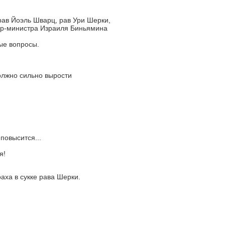
ав Йоэль Шварц, рав Ури Шерки,
ер-министра Израиля Биньямина
ые вопросы.
олжно сильно вырости
повысится...
я!
аха в сукке рава Шерки.