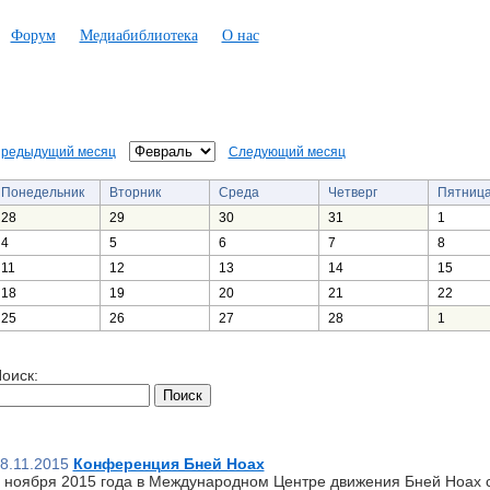
Форум
Медиабиблиотека
О нас
редыдущий месяц
Следующий месяц
Понедельник
Вторник
Среда
Четверг
Пятниц
28
29
30
31
1
4
5
6
7
8
11
12
13
14
15
18
19
20
21
22
25
26
27
28
1
оиск:
8.11.2015
Конференция Бней Ноах
 ноября 2015 года в Международном Центре движения Бней Ноах 