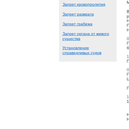
М
Запрет кровопролития
В
Запрет разврата
р
Н
Запрет грабежа
П
Н
Запрет органа от живого
существа
0
П
Установление
б
справедливых судов
1
П
0
П
Ц
П
1
1
Н
Н