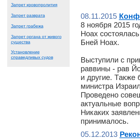
Запрет кровопролития
08.11.2015
Конф
Запрет разврата
8 ноября 2015 г
Запрет грабежа
Ноах состоялас
Запрет органа от живого
Бней Ноах.
существа
Установление
справедливых судов
Выступили с пр
раввины - рав Й
и другие. Также
министра Израил
Проведено совещ
актуальные вопр
Никаких заявлен
принималось.
05.12.2013
Реко