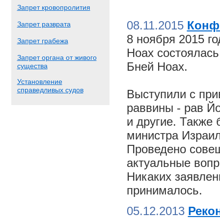
Запрет кровопролития
08.11.2015
Конф
Запрет разврата
8 ноября 2015 г
Запрет грабежа
Ноах состоялас
Запрет органа от живого
Бней Ноах.
существа
Установление
справедливых судов
Выступили с пр
раввины - рав Й
и другие. Также
министра Израил
Проведено совещ
актуальные вопр
Никаких заявлен
принималось.
05.12.2013
Реко