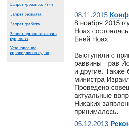
Запрет кровопролития
08.11.2015
Конф
Запрет разврата
8 ноября 2015 г
Запрет грабежа
Ноах состоялас
Запрет органа от живого
Бней Ноах.
существа
Установление
справедливых судов
Выступили с пр
раввины - рав Й
и другие. Также
министра Израил
Проведено совещ
актуальные вопр
Никаких заявлен
принималось.
05.12.2013
Реко