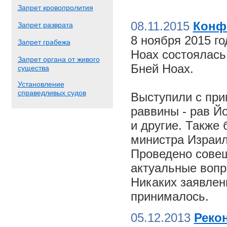
Запрет кровопролития
08.11.2015
Конф
Запрет разврата
8 ноября 2015 г
Запрет грабежа
Ноах состоялас
Запрет органа от живого
Бней Ноах.
существа
Установление
справедливых судов
Выступили с пр
раввины - рав Й
и другие. Также
министра Израил
Проведено совещ
актуальные вопр
Никаких заявлен
принималось.
05.12.2013
Реко