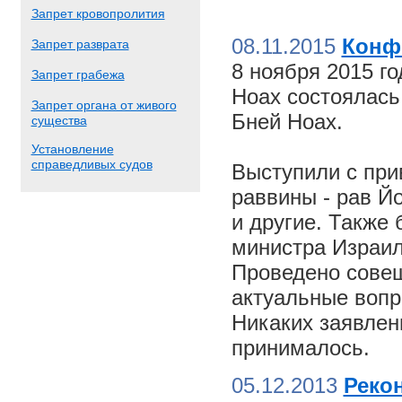
Запрет кровопролития
08.11.2015
Конф
Запрет разврата
8 ноября 2015 г
Запрет грабежа
Ноах состоялас
Запрет органа от живого
Бней Ноах.
существа
Установление
справедливых судов
Выступили с пр
раввины - рав Й
и другие. Также
министра Израил
Проведено совещ
актуальные вопр
Никаких заявлен
принималось.
05.12.2013
Реко