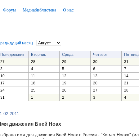
Форум
Медиабиблиотека
О нас
редыдущий месяц
Понедельник
Вторник
Среда
Четверг
Пятниц
27
28
29
30
31
3
4
5
6
7
10
11
12
13
14
17
18
19
20
21
24
25
26
27
28
31
1
2
3
4
1.02.2011
Имя движения Бней Ноах
ыбрано имя для движения Бней Ноах в России - "Ковчег Ноаха" (или