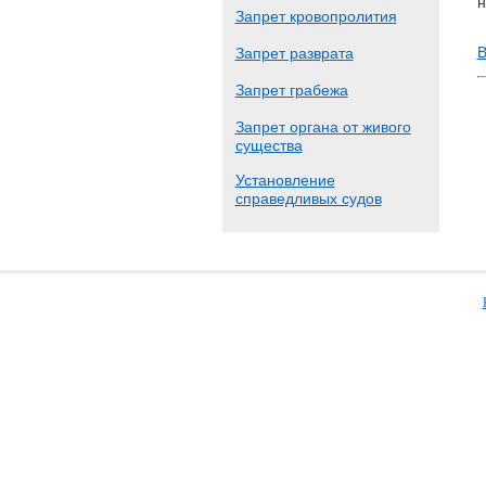
н
Запрет кровопролития
В
Запрет разврата
Запрет грабежа
Запрет органа от живого
существа
Установление
справедливых судов