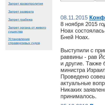
Запрет кровопролития
Запрет разврата
08.11.2015
Конф
Запрет грабежа
8 ноября 2015 г
Запрет органа от живого
Ноах состоялас
существа
Бней Ноах.
Установление
справедливых судов
Выступили с пр
раввины - рав Й
и другие. Также
министра Израил
Проведено совещ
актуальные вопр
Никаких заявлен
принималось.