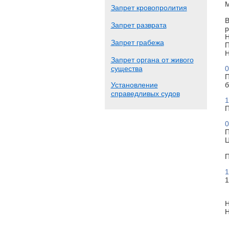
М
Запрет кровопролития
В
Запрет разврата
р
Н
Запрет грабежа
П
Н
Запрет органа от живого
существа
0
П
Установление
б
справедливых судов
1
П
0
П
Ц
П
1
1
Н
Н