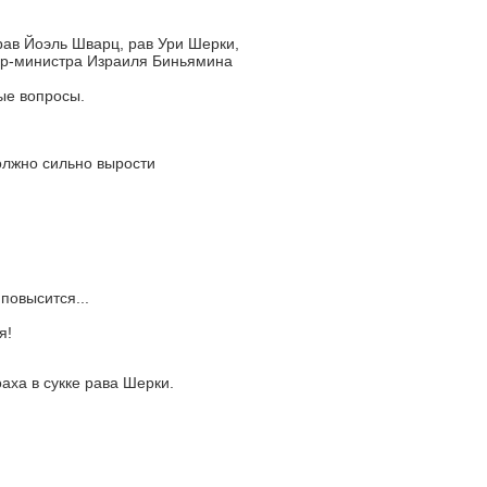
ав Йоэль Шварц, рав Ури Шерки,
ер-министра Израиля Биньямина
ые вопросы.
олжно сильно вырости
повысится...
я!
аха в сукке рава Шерки.