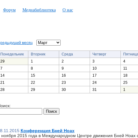
Форум
Медиабиблиотека
О нас
редыдущий месяц
Понедельник
Вторник
Среда
Четверг
Пятниц
29
1
2
3
4
7
8
9
10
11
14
15
16
17
18
21
22
23
24
25
28
29
30
31
1
оиск:
8.11.2015
Конференция Бней Ноах
 ноября 2015 года в Международном Центре движения Бней Ноах 