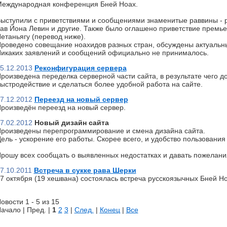
еждународная конференция Бней Ноах.
ыступили с приветствиями и сообщениями знаменитые раввины - р
ав Йона Левин и другие. Также было оглашено приветствие премь
етаньягу (перевод ниже).
роведено совещание ноахидов разных стран, обсуждены актуальн
икаких заявлений и сообщений официально не принималось.
5.12.2013
Реконфигурация сервера
роизведена переделка серверной части сайта, в результате чего д
ыстродействие и сделаться более удобной работа на сайте.
7.12.2012
Переезд на новый сервер
роизведён переезд на новый сервер.
7.02.2012
Новый дизайн сайта
роизведены перепрограммирование и смена дизайна сайта.
ель - ускорение его работы. Скорее всего, и удобство пользования 
рошу всех сообщать о выявленных недостатках и давать пожелани
7.10.2011
Встреча в сукке рава Шерки
7 октября (19 хешвана) состоялась встреча русскоязычных Бней Но
овости 1 - 5 из 15
ачало | Пред. |
1
2
3
|
След.
|
Конец
|
Все