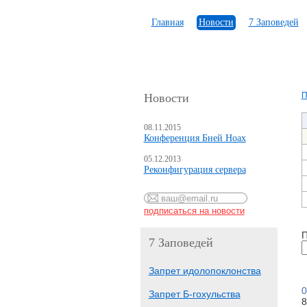
Главная
Новости
7 Заповедей
П
Новости
08.11.2015
Конференция Бней Ноах
05.12.2013
Реконфигурация сервера
П
7 Заповедей
Запрет идолопоклонства
0
Запрет Б-гохульства
8