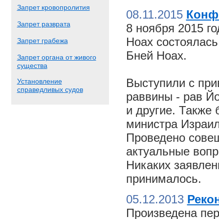
Запрет кровопролития
08.11.2015
Конф
Запрет разврата
8 ноября 2015 г
Ноах состоялас
Запрет грабежа
Бней Ноах.
Запрет органа от живого
существа
Выступили с пр
Установление
справедливых судов
раввины - рав Й
и другие. Также
министра Израил
Проведено совещ
актуальные вопр
Никаких заявлен
принималось.
05.12.2013
Реко
Произведена пер