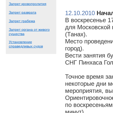
Запрет кровопролития
12.10.2010
Начал
Запрет разврата
В воскресенье 17
Запрет грабежа
для Московской 
Запрет органа от живого
(Танах).
существа
Место проведени
Установление
справедливых судов
город).
Вести занятия б
СНГ Пинхаса Го
Точное время за
некоторые дни м
мероприятия, вы
Ориентировочное 
по воскресеньям
минут).