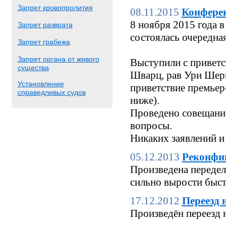
Запрет кровопролития
08.11.2015
Конфере
8 ноября 2015 года
Запрет разврата
состоялась очередн
Запрет грабежа
Запрет органа от живого
Выступили с приветс
существа
Шварц, рав Ури Шерк
Установление
приветствие премьер
справедливых судов
ниже).
Проведено совещание
вопросы.
Никаких заявлений и
05.12.2013
Реконфи
Произведена переделк
сильно вырости быстр
17.12.2012
Переезд 
Произведён переезд 