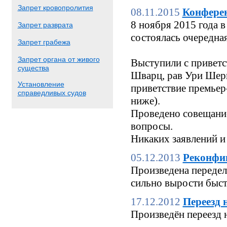
Запрет кровопролития
08.11.2015
Конфере
8 ноября 2015 года
Запрет разврата
состоялась очередн
Запрет грабежа
Запрет органа от живого
Выступили с приветс
существа
Шварц, рав Ури Шерк
Установление
приветствие премьер
справедливых судов
ниже).
Проведено совещание
вопросы.
Никаких заявлений и
05.12.2013
Реконфи
Произведена переделк
сильно вырости быстр
17.12.2012
Переезд 
Произведён переезд 