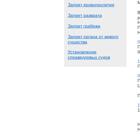
М
Запрет кровопролития
В
Запрет разврата
р
Н
Запрет грабежа
П
Н
Запрет органа от живого
существа
0
П
Установление
б
справедливых судов
1
П
0
П
Ц
П
1
1
Н
Н