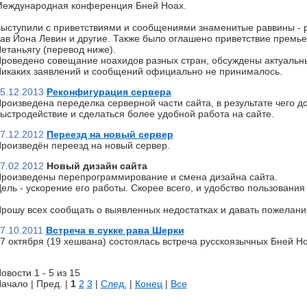
еждународная конференция Бней Ноах.
ыступили с приветствиями и сообщениями знаменитые раввины - р
ав Йона Левин и другие. Также было оглашено приветствие премь
етаньягу (перевод ниже).
роведено совещание ноахидов разных стран, обсуждены актуальн
икаких заявлений и сообщений официально не принималось.
5.12.2013
Реконфигурация сервера
роизведена переделка серверной части сайта, в результате чего д
ыстродействие и сделаться более удобной работа на сайте.
7.12.2012
Переезд на новый сервер
роизведён переезд на новый сервер.
7.02.2012
Новый дизайн сайта
роизведены перепрограммирование и смена дизайна сайта.
ель - ускорение его работы. Скорее всего, и удобство пользования 
рошу всех сообщать о выявленных недостатках и давать пожелани
7.10.2011
Встреча в сукке рава Шерки
7 октября (19 хешвана) состоялась встреча русскоязычных Бней Но
овости 1 - 5 из 15
ачало | Пред. |
1
2
3
|
След.
|
Конец
|
Все