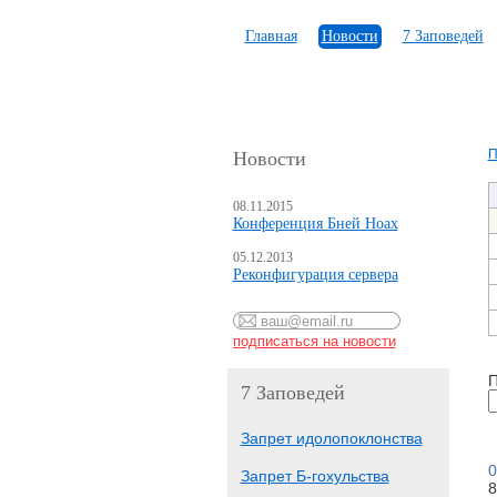
Главная
Новости
7 Заповедей
П
Новости
08.11.2015
Конференция Бней Ноах
05.12.2013
Реконфигурация сервера
П
7 Заповедей
Запрет идолопоклонства
0
Запрет Б-гохульства
8