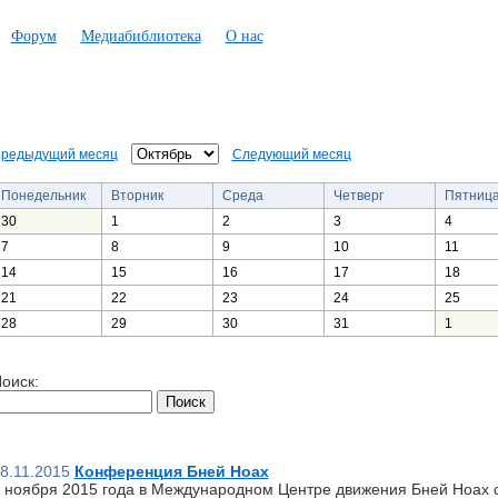
Форум
Медиабиблиотека
О нас
редыдущий месяц
Следующий месяц
Понедельник
Вторник
Среда
Четверг
Пятниц
30
1
2
3
4
7
8
9
10
11
14
15
16
17
18
21
22
23
24
25
28
29
30
31
1
оиск:
8.11.2015
Конференция Бней Ноах
 ноября 2015 года в Международном Центре движения Бней Ноах 