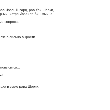
ав Йоэль Шварц, рав Ури Шерки,
ер-министра Израиля Биньямина
ые вопросы.
олжно сильно вырости
повысится...
я!
аха в сукке рава Шерки.