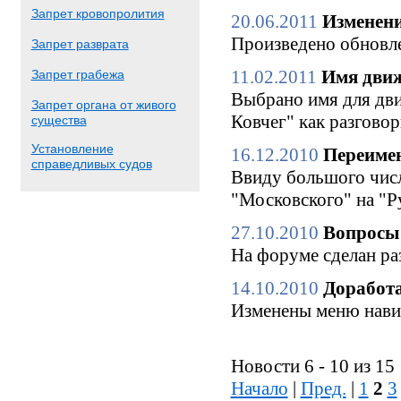
Запрет кровопролития
20.06.2011
Изменени
Произведено обновле
Запрет разврата
11.02.2011
Имя движ
Запрет грабежа
Выбрано имя для дви
Запрет органа от живого
Ковчег" как разгово
существа
Установление
16.12.2010
Переимен
справедливых судов
Ввиду большого числ
"Московского" на "Р
27.10.2010
Вопросы 
На форуме сделан ра
14.10.2010
Доработа
Изменены меню нави
Новости 6 - 10 из 15
Начало
|
Пред.
|
1
2
3