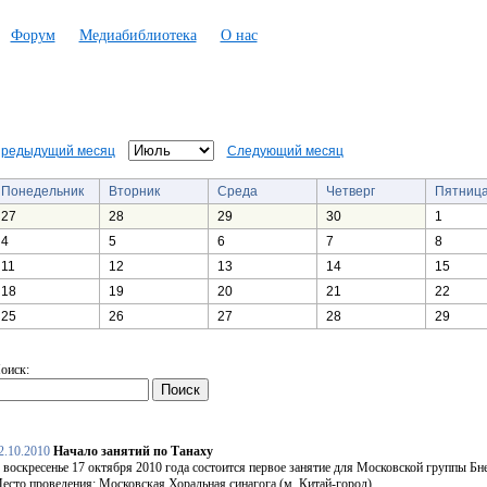
Форум
Медиабиблиотека
О нас
редыдущий месяц
Следующий месяц
Понедельник
Вторник
Среда
Четверг
Пятниц
27
28
29
30
1
4
5
6
7
8
11
12
13
14
15
18
19
20
21
22
25
26
27
28
29
оиск:
2.10.2010
Начало занятий по Танаху
 воскресенье 17 октября 2010 года состоится первое занятие для Московской группы Бн
есто проведения: Московская Хоральная синагога (м. Китай-город).