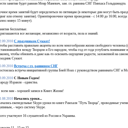
ести занятия будет раввин Меир Маневич, зам. гл. раввина СНГ Пинхаса Гольдшмидта.
очное время занятий будет определяться по пятницам (в некоторые дни могут быть пр
двиг или отмену занятия). Ориентировочное время проведения - с 14:00 до 16:00, всегда
плюс-минус 15 минут).
анятия бесплатные.
риглашаются все желающие, независимо от возраста, пола и знаний.
2.09.2010
С праздником Суккот!
тобы расставить правильно акценты во всем многообразии жизни свободного человека (н
становившейся между Творцом и Его народом, чтобы год от года углублять понимание на
аконец, чтобы обновить и даже как-то освежить ощущение радости, заложенной на самом
раздник Суккот.
6.09.2010
Встреча с гл. раввином СНГ
остоялась встреча инициативной группы Бней Ноах с руководством раввината СНГ и М
8.09.2010
С Новым Годом!
ароду Израиля - единства.
 всем нам - хорошей записи в Книге Жизни!
1.08.2010
Начались уроки...
ачались еженедельные Skype-уроки по книге Рамхаля "Путь Творца", проводимые уче
ипиным, - через систему Skype.
сего участвуют 16 слушателей из России и Украины.
овости 11 - 15 из 15