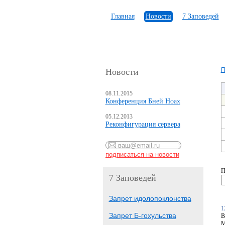
Главная
Новости
7 Заповедей
П
Новости
08.11.2015
Конференция Бней Ноах
05.12.2013
Реконфигурация сервера
П
7 Заповедей
Запрет идолопоклонства
1
Запрет Б-гохульства
В
М