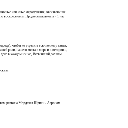
аздничные или иные мероприятия, вызывающие
 по воскресеньям. Продолжительность - 1 час
арода), чтобы не утратить всю полноту связи,
шей роли, нашего места в мире и в истории и,
 деле в каждом из нас, Всевышний дал нам
осквы.
ником раввина Мордехая Шрики - Аароном