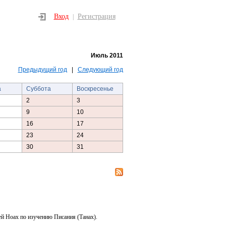
Вход
Регистрация
|
Июль 2011
Предыдущий год
|
Следующий год
а
Суббота
Воскресенье
2
3
9
10
16
17
23
24
30
31
ей Ноах по изучению Писания (Танах).