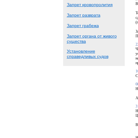
В
Запрет кровопролития
Т
Запрет разврата
с
(
Запрет грабежа
З
Запрет органа от живого
П
существа
2
Ч
Установление
у
справедливых судов
н
п
1
С
0
Н
А
3
Н
Ц
В
Н