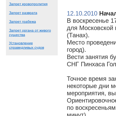
Запрет кровопролития
12.10.2010
Начал
Запрет разврата
В воскресенье 17
Запрет грабежа
для Московской 
Запрет органа от живого
(Танах).
существа
Место проведени
Установление
справедливых судов
город).
Вести занятия б
СНГ Пинхаса Го
Точное время за
некоторые дни м
мероприятия, вы
Ориентировочное 
по воскресеньям
минут).