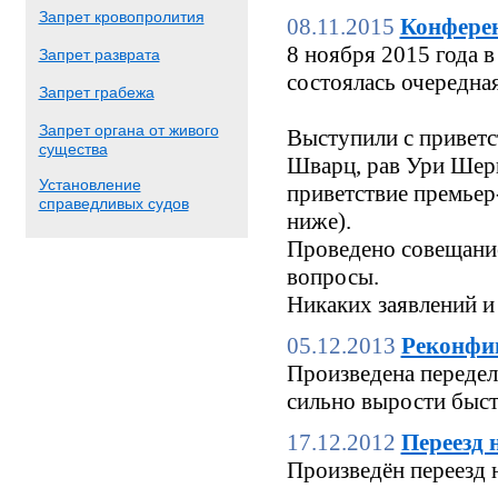
Запрет кровопролития
08.11.2015
Конфере
8 ноября 2015 года
Запрет разврата
состоялась очередн
Запрет грабежа
Запрет органа от живого
Выступили с приветс
существа
Шварц, рав Ури Шерк
Установление
приветствие премьер
справедливых судов
ниже).
Проведено совещание
вопросы.
Никаких заявлений и
05.12.2013
Реконфи
Произведена переделк
сильно вырости быстр
17.12.2012
Переезд 
Произведён переезд 