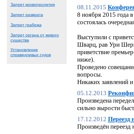
Запрет кровопролития
08.11.2015
Конфере
8 ноября 2015 года
Запрет разврата
состоялась очередн
Запрет грабежа
Запрет органа от живого
Выступили с приветс
существа
Шварц, рав Ури Шерк
Установление
приветствие премьер
справедливых судов
ниже).
Проведено совещание
вопросы.
Никаких заявлений и
05.12.2013
Реконфи
Произведена переделк
сильно вырости быстр
17.12.2012
Переезд 
Произведён переезд 