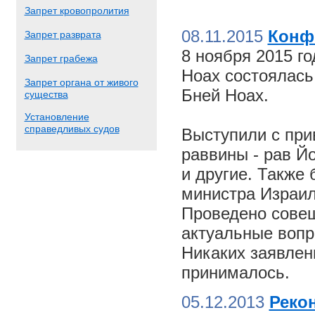
Запрет кровопролития
08.11.2015
Конф
Запрет разврата
8 ноября 2015 г
Запрет грабежа
Ноах состоялас
Запрет органа от живого
Бней Ноах.
существа
Установление
справедливых судов
Выступили с пр
раввины - рав Й
и другие. Также
министра Израил
Проведено совещ
актуальные вопр
Никаких заявлен
принималось.
05.12.2013
Реко