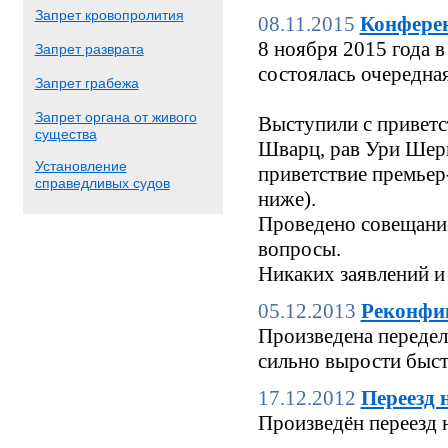
Запрет кровопролития
08.11.2015
Конфере
8 ноября 2015 года
Запрет разврата
состоялась очередн
Запрет грабежа
Запрет органа от живого
Выступили с приветс
существа
Шварц, рав Ури Шерк
Установление
приветствие премьер
справедливых судов
ниже).
Проведено совещание
вопросы.
Никаких заявлений и
05.12.2013
Реконфи
Произведена переделк
сильно вырости быстр
17.12.2012
Переезд 
Произведён переезд 